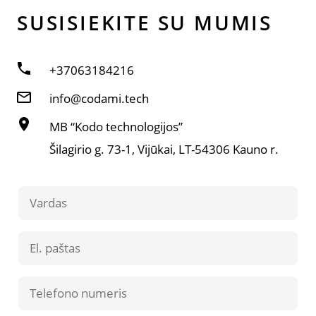
SUSISIE­KITE SU MUMIS
+37063184216
info@codami.tech
MB “Kodo technologijos”
Šilagirio g. 73-1, Vijūkai, LT-54306 Kauno r.
Contact
Us