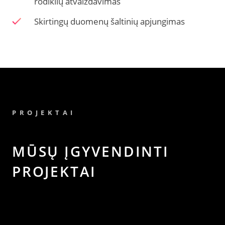
rodiklių atvaizdavimas
Skirtingų duomenų šaltinių apjungimas
PROJEKTAI
MŪSŲ ĮGYVENDINTI
PROJEKTAI