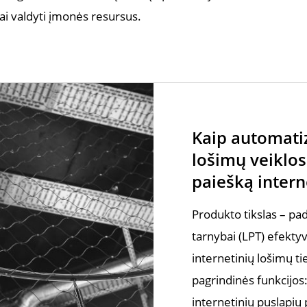
i valdyti įmonės resursus.
Kaip automatiz
lošimų veiklos
paiešką intern
Produkto tikslas – pa
tarnybai (LPT) efektyvi
internetinių lošimų t
pagrindinės funkcijos:
internetinių puslapių 