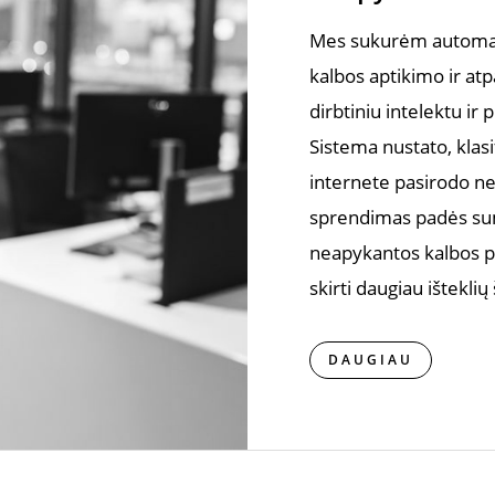
Mes sukurėm automa
kalbos aptikimo ir at
dirbtiniu intelektu ir p
Sistema nustato, klasif
internete pasirodo ne
sprendimas padės sum
neapykantos kalbos pa
skirti daugiau išteklių
DAUGIAU