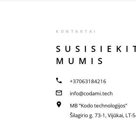
KONTAKTAI
SUSISIE­K
MUMIS
+37063184216
info@codami.tech
MB “Kodo technologijos”
Šilagirio g. 73-1, Vijūkai, LT