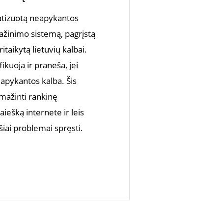
tizuotą neapykantos
pažinimo sistemą, pagrįstą
ritaikytą lietuvių kalbai.
ikuoja ir praneša, jei
apykantos kalba. Šis
ažinti rankinę
iešką internete ir leis
 šiai problemai spręsti.