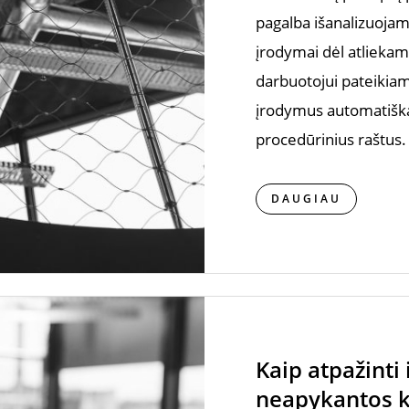
pagalba išanalizuojam
įrodymai dėl atliekam
darbuotojui pateikiam
įrodymus automatiška
procedūrinius raštus.
DAUGIAU
Kaip atpažinti 
neapykantos k