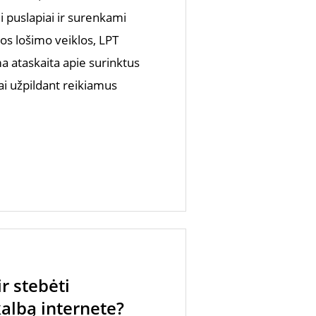
i puslapiai ir surenkami
os lošimo veiklos, LPT
a ataskaita apie surinktus
i užpildant reikiamus
ir stebėti
albą internete?