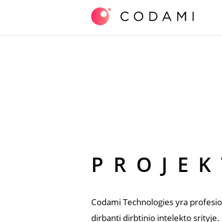
Skip
PROJEK
to
content
Codami Technologies yra profesi
dirbanti dirbtinio intelekto srity