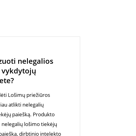
uoti nelegalios
 vykdytojų
ete?
dėti Lošimų priežiūros
au atlikti nelegalių
iekėjų paiešką. Produkto
 nelegalių lošimo tiekėjų
paieška, dirbtinio intelekto