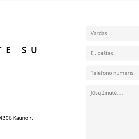
Contact
Us
ITE SU
-54306 Kauno r.